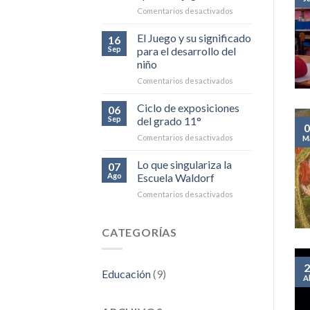
Infancia
en
Comentarios desactivados
Waldorf
Aprender
a
El Juego y su significado
16
jugar
Sep
para el desarrollo del
–
niño
aprender
en
Comentarios desactivados
jugando
El
Juego
Ciclo de exposiciones
06
y
Sep
del grado 11°
0
su
en
Comentarios desactivados
M
significado
Ciclo
para
de
Lo que singulariza la
el
07
exposiciones
desarrollo
Ago
Escuela Waldorf
del
del
en
Comentarios desactivados
grado
niño
Lo
11°
que
singulariza
CATEGORÍAS
la
Escuela
Waldorf
2
Educación
(9)
A