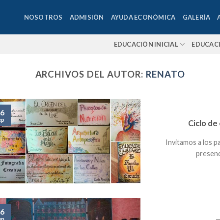
NOSOTROS
ADMISIÓN
AYUDA ECONÓMICA
GALERÍA
EDUCACIÓN INICIAL
EDUCAC
ARCHIVOS DEL AUTOR:
RENATO
6
ep
Ciclo de
Invitamos a los p
presenci
6
un