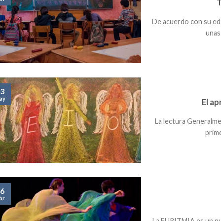
T
De acuerdo con su eda
unas 
3
ay
El ap
La lectura Generalme
prime
6
br
La EURITMIA es un nu