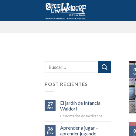
Skip
to
content
0
S
POST RECIENTES
El jardín de Infancia
27
Ene
Waldorf
en
Comentarios desactivados
El
jardín
Aprender a jugar –
06
0
de
Nov
aprender jugando
J