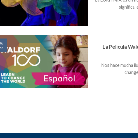
significa, 
5
La Pelicula Wa
br
Nos hace mucha ilu
change 