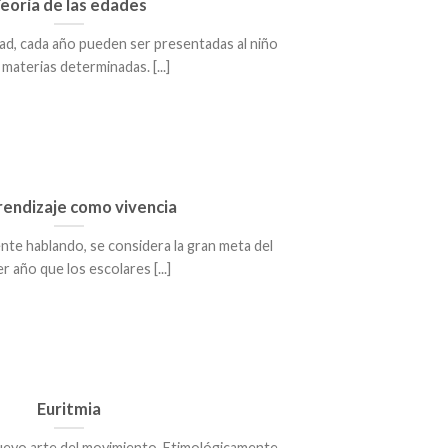
eoría de las edades
d, cada año pueden ser presentadas al niño
materias determinadas. [...]
rendizaje como vivencia
nte hablando, se considera la gran meta del
r año que los escolares [...]
Euritmia
evo arte del movimiento. Etimológicamente