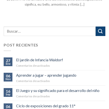
significa, eu: bello, armonioso, y ritmia: [...]
POST RECIENTES
El jardín de Infancia Waldorf
27
Ene
en
Comentarios desactivados
El
jardín
Aprender a jugar – aprender jugando
06
de
Nov
en
Comentarios desactivados
Infancia
Aprender
Waldorf
a
El Juego y su significado para el desarrollo del niño
16
jugar
Sep
en
Comentarios desactivados
–
El
aprender
Juego
Ciclo de exposiciones del grado 11°
jugando
06
y