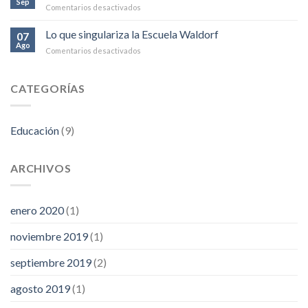
Sep
en
Comentarios desactivados
su
Ciclo
significado
de
Lo que singulariza la Escuela Waldorf
para
07
exposiciones
Ago
el
en
Comentarios desactivados
del
desarrollo
Lo
grado
del
que
11°
niño
singulariza
CATEGORÍAS
la
Escuela
Waldorf
Educación
(9)
ARCHIVOS
enero 2020
(1)
noviembre 2019
(1)
septiembre 2019
(2)
agosto 2019
(1)