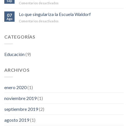
Sep
en
Comentarios desactivados
su
Ciclo
significado
de
Lo que singulariza la Escuela Waldorf
para
07
exposiciones
Ago
el
en
Comentarios desactivados
del
desarrollo
Lo
grado
del
que
11°
niño
singulariza
CATEGORÍAS
la
Escuela
Waldorf
Educación
(9)
ARCHIVOS
enero 2020
(1)
noviembre 2019
(1)
septiembre 2019
(2)
agosto 2019
(1)