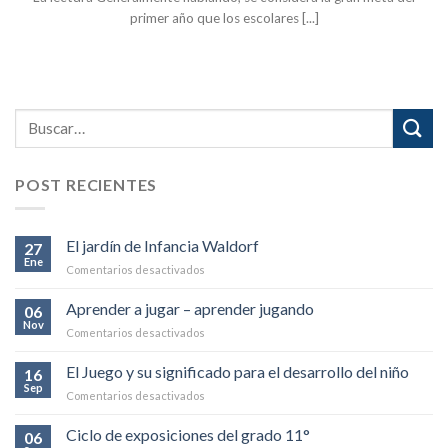
primer año que los escolares [...]
POST RECIENTES
El jardín de Infancia Waldorf
27
Ene
en
Comentarios desactivados
El
jardín
Aprender a jugar – aprender jugando
06
de
Nov
en
Comentarios desactivados
Infancia
Aprender
Waldorf
a
El Juego y su significado para el desarrollo del niño
16
jugar
Sep
en
Comentarios desactivados
–
El
aprender
Juego
Ciclo de exposiciones del grado 11°
jugando
06
y