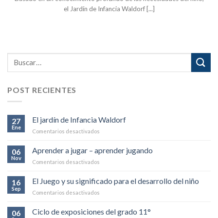
el Jardín de Infancia Waldorf [...]
POST RECIENTES
El jardín de Infancia Waldorf
27
Ene
en
Comentarios desactivados
El
jardín
Aprender a jugar – aprender jugando
06
de
Nov
en
Comentarios desactivados
Infancia
Aprender
Waldorf
a
El Juego y su significado para el desarrollo del niño
16
jugar
Sep
en
Comentarios desactivados
–
El
aprender
Juego
Ciclo de exposiciones del grado 11°
jugando
06
y