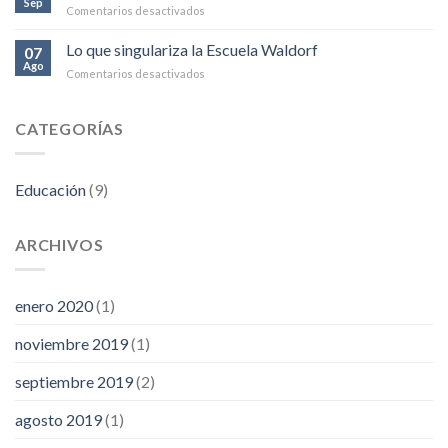
Sep
en
Comentarios desactivados
su
Ciclo
significado
de
Lo que singulariza la Escuela Waldorf
para
07
exposiciones
Ago
el
en
Comentarios desactivados
del
desarrollo
Lo
grado
del
que
11°
niño
singulariza
CATEGORÍAS
la
Escuela
Waldorf
Educación
(9)
ARCHIVOS
enero 2020
(1)
noviembre 2019
(1)
septiembre 2019
(2)
agosto 2019
(1)