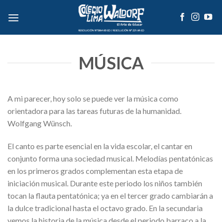
Skip
to
content
MÚSICA
A mi parecer, hoy solo se puede ver la música como
orientadora para las tareas futuras de la humanidad.
Wolfgang Wünsch.
El canto es parte esencial en la vida escolar, el cantar en
conjunto forma una sociedad musical. Melodías pentatónicas
en los primeros grados complementan esta etapa de
iniciación musical. Durante este periodo los niños también
tocan la flauta pentatónica; ya en el tercer grado cambiarán a
la dulce tradicional hasta el octavo grado. En la secundaria
vemos la historia de la música desde el periodo barraco a la